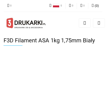
(
0
)
Polski
PLN
Zaloguj się
English
Zarejestruj się
EUR
German
Dodaj zgłoszenie
USD
F3D Filament ASA 1kg 1,75mm Biały