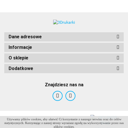
Dane adresowe
Informacje
O sklepie
Dodatkowe
Znajdziesz nas na
Używamy plików cookies, aby ułatwić Ci korzystanie z naszego serwisu oraz do celów
ANTCLABS
Sklep internetowy na oprogramowaniu Sky-Shop.pl
statystycznych. Korzystając z naszej strony wyrażasz zgodę na wykorzystywanie przez nas
plików cookies.