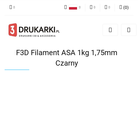
(
0
)
Polski
PLN
Zaloguj się
English
Zarejestruj się
EUR
German
Dodaj zgłoszenie
USD
F3D Filament ASA 1kg 1,75mm
Czarny