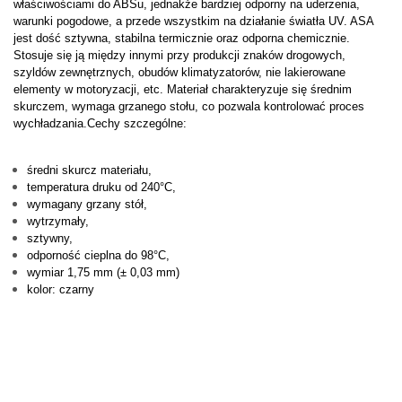
właściwościami do ABSu, jednakże bardziej odporny na uderzenia,
warunki pogodowe, a przede wszystkim na działanie światła UV. ASA
jest dość sztywna, stabilna termicznie oraz odporna chemicznie.
Stosuje się ją między innymi przy produkcji znaków drogowych,
szyldów zewnętrznych, obudów klimatyzatorów, nie lakierowane
elementy w motoryzacji, etc. Materiał charakteryzuje się średnim
skurczem, wymaga grzanego stołu, co pozwala kontrolować proces
wychładzania.Cechy szczególne:
średni skurcz materiału,
temperatura druku od 240°C,
wymagany grzany stół,
wytrzymały,
sztywny,
odporność cieplna do 98°C,
wymiar 1,75 mm (± 0,03 mm)
kolor: czarny