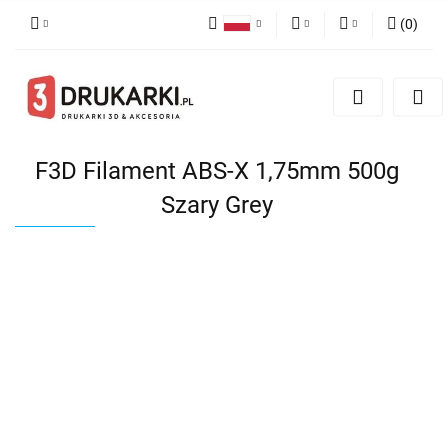
(
0
)
Polski
PLN
Zaloguj się
English
Zarejestruj się
EUR
German
Dodaj zgłoszenie
USD
F3D Filament ABS-X 1,75mm 500g
Szary Grey