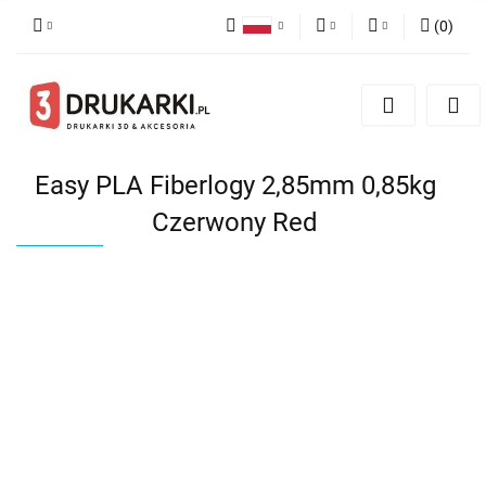
(
0
)
Polski
PLN
Zaloguj się
English
Zarejestruj się
EUR
German
Dodaj zgłoszenie
USD
Easy PLA Fiberlogy 2,85mm 0,85kg
Czerwony Red