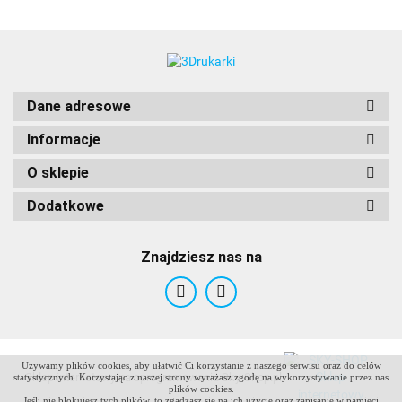
Dane adresowe
Informacje
O sklepie
Dodatkowe
Znajdziesz nas na
Używamy plików cookies, aby ułatwić Ci korzystanie z naszego serwisu oraz do celów
ANTCLABS
Sklep internetowy na oprogramowaniu Sky-Shop.pl
statystycznych. Korzystając z naszej strony wyrażasz zgodę na wykorzystywanie przez nas
plików cookies.
Jeśli nie blokujesz tych plików, to zgadzasz się na ich użycie oraz zapisanie w pamięci