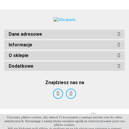
Dane adresowe
Informacje
O sklepie
Dodatkowe
Znajdziesz nas na
Używamy plików cookies, aby ułatwić Ci korzystanie z naszego serwisu oraz do celów
ANTCLABS
Sklep internetowy na oprogramowaniu Sky-Shop.pl
statystycznych. Korzystając z naszej strony wyrażasz zgodę na wykorzystywanie przez nas
plików cookies.
Jeśli nie blokujesz tych plików, to zgadzasz się na ich użycie oraz zapisanie w pamięci