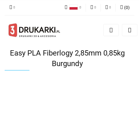
(
0
)
Polski
PLN
Zaloguj się
English
Zarejestruj się
EUR
German
Dodaj zgłoszenie
USD
Easy PLA Fiberlogy 2,85mm 0,85kg
Burgundy