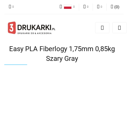
(
0
)
Polski
PLN
Zaloguj się
English
Zarejestruj się
EUR
German
Dodaj zgłoszenie
USD
Easy PLA Fiberlogy 1,75mm 0,85kg
Szary Gray