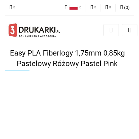
(
0
)
Polski
PLN
Zaloguj się
English
Zarejestruj się
EUR
German
Dodaj zgłoszenie
USD
Easy PLA Fiberlogy 1,75mm 0,85kg
Pastelowy Różowy Pastel Pink