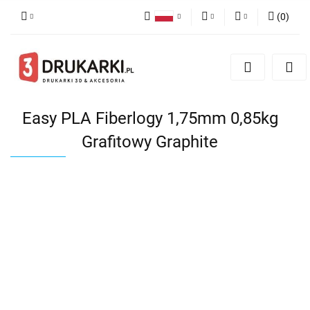
(
0
)
Polski
PLN
Zaloguj się
English
Zarejestruj się
EUR
German
Dodaj zgłoszenie
USD
Easy PLA Fiberlogy 1,75mm 0,85kg
Grafitowy Graphite