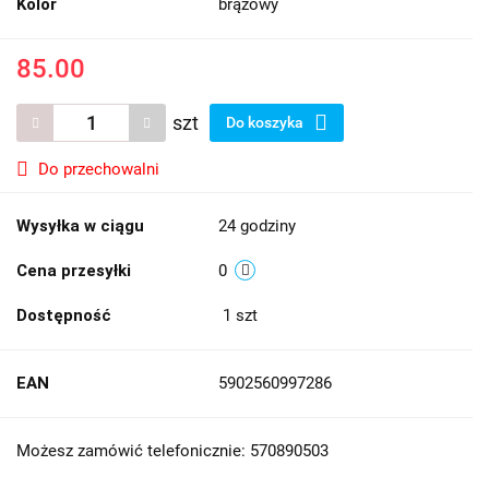
Kolor
brązowy
85.00
szt
Do koszyka
Do przechowalni
Wysyłka w ciągu
24 godziny
Cena przesyłki
0
Dostępność
1
szt
EAN
5902560997286
Możesz zamówić telefonicznie: 570890503