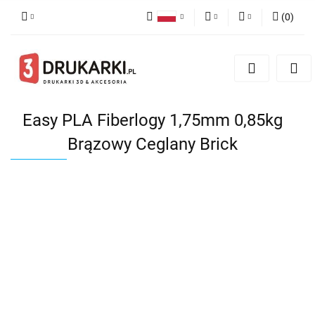
(
0
)
Polski
PLN
Zaloguj się
English
Zarejestruj się
EUR
German
Dodaj zgłoszenie
USD
Easy PLA Fiberlogy 1,75mm 0,85kg
Brązowy Ceglany Brick