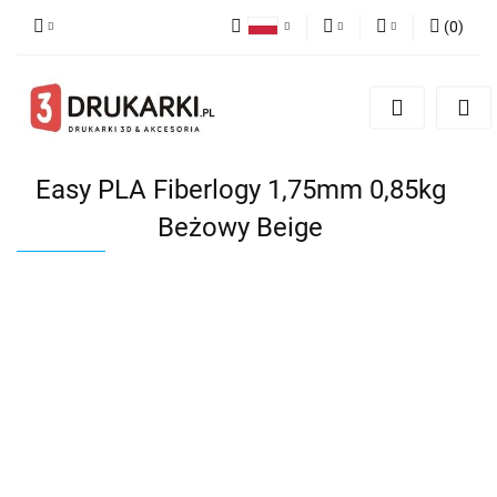
(
0
)
Polski
PLN
Zaloguj się
English
Zarejestruj się
EUR
German
Dodaj zgłoszenie
USD
Easy PLA Fiberlogy 1,75mm 0,85kg
Beżowy Beige