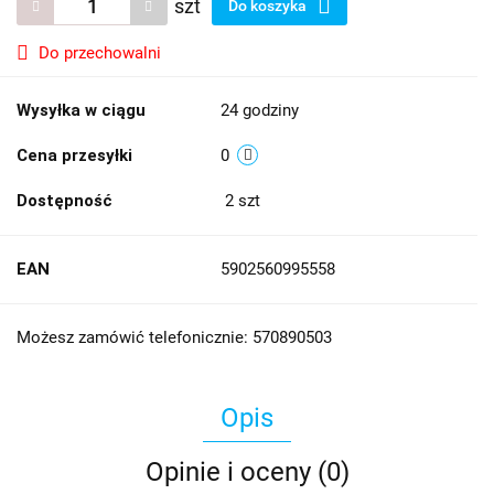
szt
Do koszyka
Do przechowalni
Wysyłka w ciągu
24 godziny
Cena przesyłki
0
Dostępność
2
szt
EAN
5902560995558
Możesz zamówić telefonicznie: 570890503
Opis
Opinie i oceny (0)