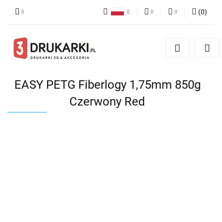
(
0
)
Polski
PLN
Zaloguj się
English
Zarejestruj się
EUR
German
Dodaj zgłoszenie
USD
EASY PETG Fiberlogy 1,75mm 850g
Czerwony Red