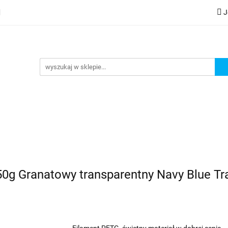
J
lery
Kategorie
Współpraca B2B
Nowości
Zam
G
praca B2B
Nowości
Zamów wydruk
0g Granatowy transparentny Navy Blue Tr