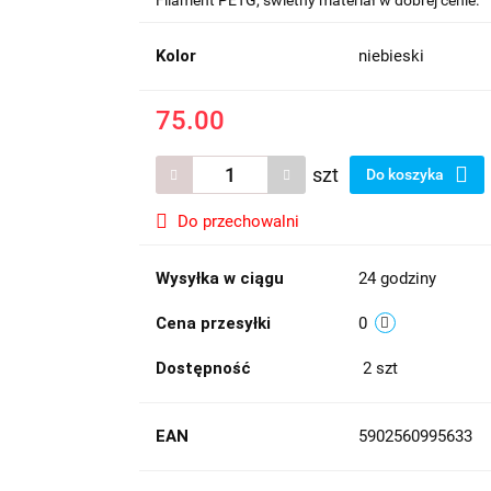
Filament PETG, świetny materiał w dobrej cenie.
Kolor
niebieski
75.00
szt
Do koszyka
Do przechowalni
Wysyłka w ciągu
24 godziny
Cena przesyłki
0
Dostępność
2
szt
EAN
5902560995633