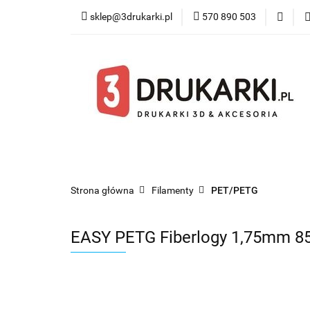
sklep@3drukarki.pl
570 890 503
Blog
Bestsel
Blog
Bestsellery
Kategorie
Współ
Strona główna
Filamenty
PET/PETG
EASY PETG Fiberlogy 1,75mm 85