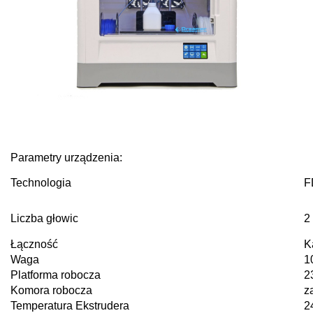
Parametry urządzenia:
Technologia
F
Liczba głowic
2
Łączność
K
Waga
1
Platforma robocza
2
Komora robocza
z
Temperatura Ekstrudera
2