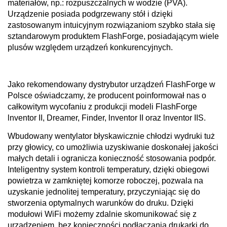
materiałów, np.: rozpuszczalnych w wodzie (PVA).
Urządzenie posiada podgrzewany stół i dzięki
zastosowanym intuicyjnym rozwiązaniom szybko stała się
sztandarowym produktem FlashForge, posiadającym wiele
plusów względem urządzeń konkurencyjnych.
Jako rekomendowany dystrybutor urządzeń FlashForge w
Polsce oświadczamy, że producent poinformował nas o
całkowitym wycofaniu z produkcji modeli FlashForge
lnventor II, Dreamer, Finder, lnventor II oraz lnventor IIS.
Wbudowany wentylator błyskawicznie chłodzi wydruki tuż
przy głowicy, co umożliwia uzyskiwanie doskonałej jakości
małych detali i ogranicza konieczność stosowania podpór.
Inteligentny system kontroli temperatury, dzięki obiegowi
powietrza w zamkniętej komorze roboczej, pozwala na
uzyskanie jednolitej temperatury, przyczyniając się do
stworzenia optymalnych warunków do druku. Dzięki
modułowi WiFi możemy zdalnie skomunikować się z
urządzeniem, bez konieczności podłączania drukarki do