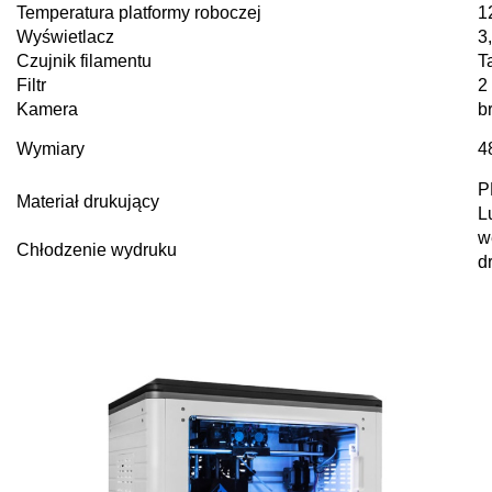
Temperatura platformy roboczej
1
Wyświetlacz
3
Czujnik filamentu
T
Filtr
2
Kamera
b
Wymiary
4
P
Materiał drukujący
L
w
Chłodzenie wydruku
d