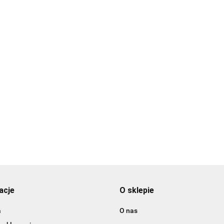
3DLAC
acje
O sklepie
a
O nas