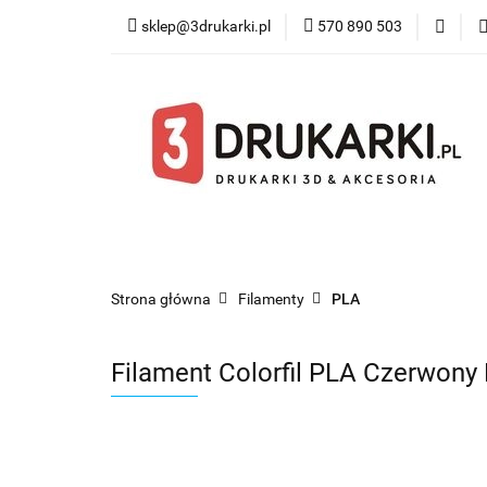
sklep@3drukarki.pl
570 890 503
Blog
Bestsel
Blog
Bestsellery
Kategorie
Współ
Strona główna
Filamenty
PLA
Filament Colorfil PLA Czerwony