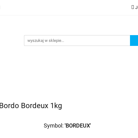
J
lery
Kategorie
Współpraca B2B
Nowości
Zam
G
praca B2B
Nowości
Zamów wydruk
 Bordo Bordeux 1kg
Symbol:
'BORDEUX'