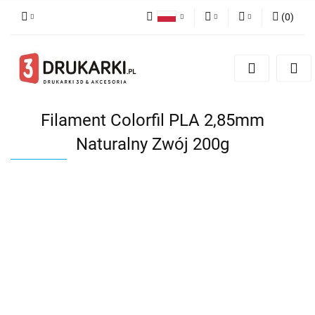
(
0
)
Polski
PLN
Zaloguj się
English
Zarejestruj się
EUR
German
Dodaj zgłoszenie
USD
Filament Colorfil PLA 2,85mm
Naturalny Zwój 200g