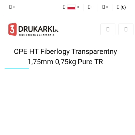
(
0
)
Polski
PLN
Zaloguj się
English
Zarejestruj się
EUR
German
Dodaj zgłoszenie
USD
CPE HT Fiberlogy Transparentny
1,75mm 0,75kg Pure TR