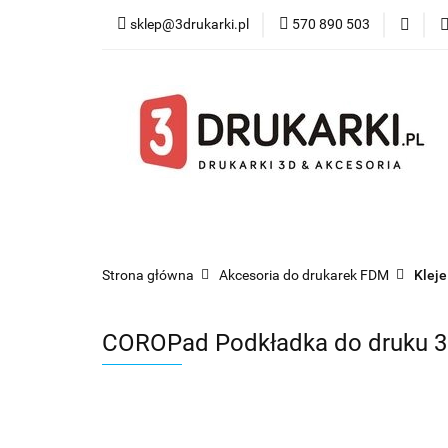
sklep@3drukarki.pl
570 890 503
Blog
Bestsel
Blog
Bestsellery
Kategorie
Współ
Strona główna
Akcesoria do drukarek FDM
Kleje
COROPad Podkładka do druku 