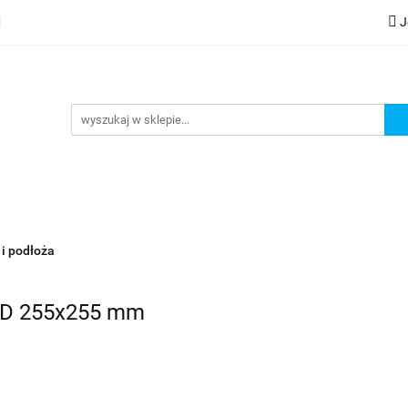
J
lery
Kategorie
Współpraca B2B
Nowości
Zam
G
praca B2B
Nowości
Zamów wydruk
 i podłoża
3D 255x255 mm