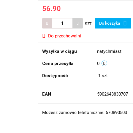
56.90
szt
Do koszyka
Do przechowalni
Wysyłka w ciągu
natychmiast
Cena przesyłki
0
Dostępność
1
szt
EAN
5902643830707
Możesz zamówić telefonicznie: 570890503