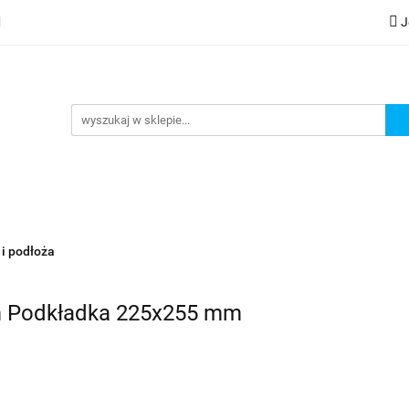
J
lery
Kategorie
Współpraca B2B
Nowości
Zam
G
praca B2B
Nowości
Zamów wydruk
 i podłoża
m Podkładka 225x255 mm