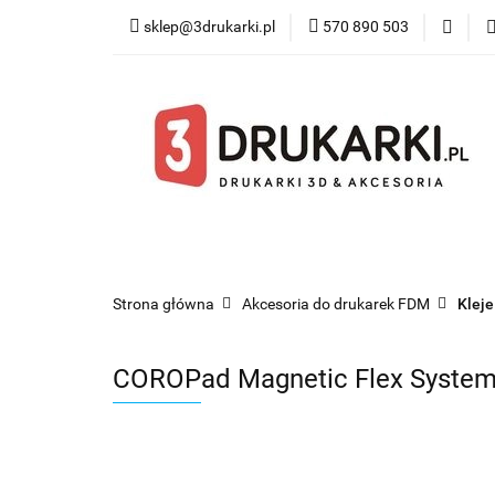
sklep@3drukarki.pl
570 890 503
Blog
Bestsel
Blog
Bestsellery
Kategorie
Współ
Strona główna
Akcesoria do drukarek FDM
Kleje
COROPad Magnetic Flex Syste