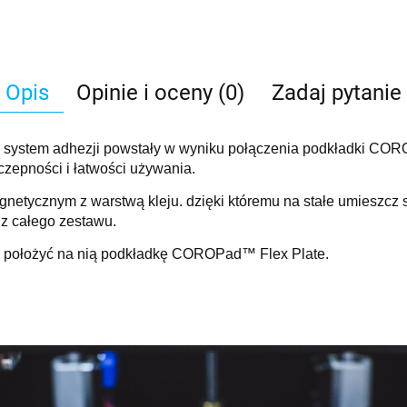
Opis
Opinie i oceny (0)
Zadaj pytanie
ystem adhezji powstały w wyniku połączenia podkładki
COROP
czepności i łatwości używania.
ycznym z warstwą kleju. dzięki któremu na stałe umieszcz się
u z całego zestawu.
y położyć na nią podkładkę
COROPad™ Flex Plate.