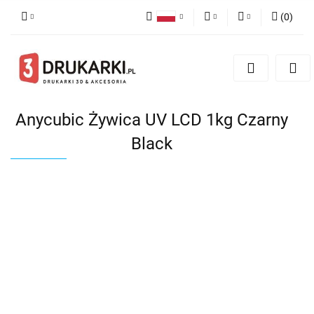
(
0
)
Polski
PLN
Zaloguj się
English
Zarejestruj się
EUR
German
Dodaj zgłoszenie
USD
Anycubic Żywica UV LCD 1kg Czarny
Black