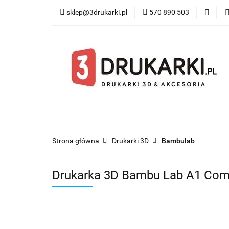
sklep@3drukarki.pl
570 890 503
Blog
Bestsel
Blog
Bestsellery
Kategorie
Współ
Strona główna
Drukarki 3D
Bambulab
Drukarka 3D Bambu Lab A1 Comb