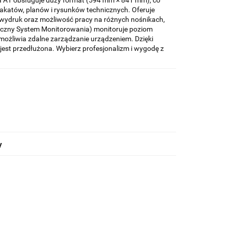
a A1 obsługuje duży format (594 mm × 841 mm), co
akatów, planów i rysunków technicznych. Oferuje
 wydruk oraz możliwość pracy na różnych nośnikach,
atyczny System Monitorowania) monitoruje poziom
umożliwia zdalne zarządzanie urządzeniem. Dzięki
 jest przedłużona. Wybierz profesjonalizm i wygodę z
y