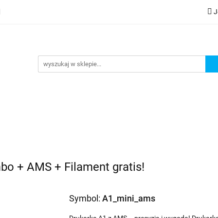
J
lery
Kategorie
Współpraca B2B
Nowości
Zam
G
praca B2B
Nowości
Zamów wydruk
o + AMS + Filament gratis!
Symbol:
A1_mini_ams