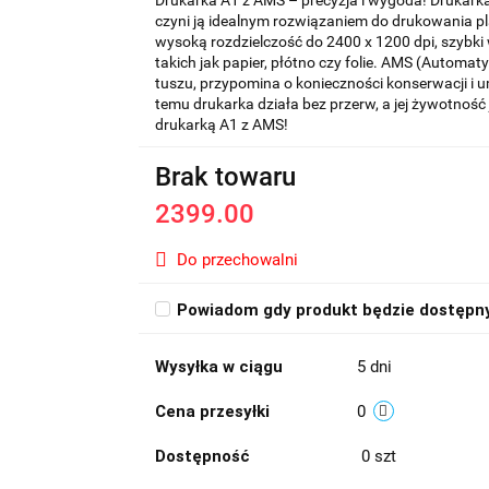
Drukarka A1 z AMS – precyzja i wygoda! Drukark
czyni ją idealnym rozwiązaniem do drukowania pl
wysoką rozdzielczość do 2400 x 1200 dpi, szybki
takich jak papier, płótno czy folie. AMS (Autom
tuszu, przypomina o konieczności konserwacji i 
temu drukarka działa bez przerw, a jej żywotność
drukarką A1 z AMS!
Brak towaru
2399.00
Do przechowalni
Powiadom gdy produkt będzie dostępn
Wysyłka w ciągu
5 dni
Cena przesyłki
0
Dostępność
0
szt