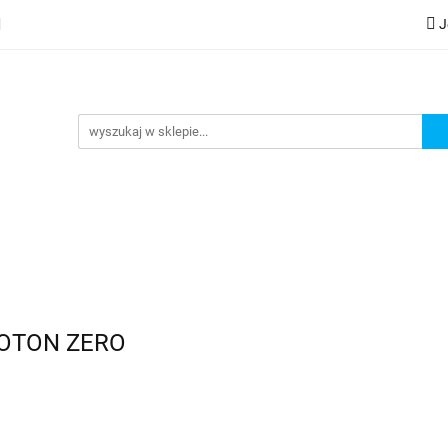
J
lery
Kategorie
Współpraca B2B
Nowości
Zam
G
praca B2B
Nowości
Zamów wydruk
HOTON ZERO