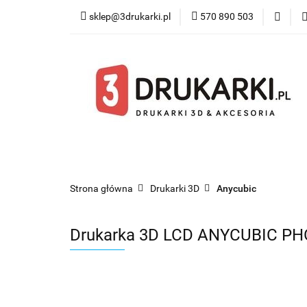
sklep@3drukarki.pl
570 890 503
Blog
Bestsel
Blog
Bestsellery
Kategorie
Współ
Strona główna
Drukarki 3D
Anycubic
Drukarka 3D LCD ANYCUBIC P